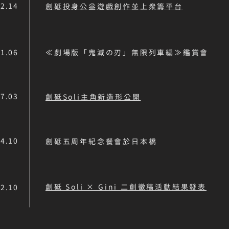
12.14
創砥投身公益遊戲創作並上眾籌平台
11.06
≪劇場版「鬼滅の刃」無限列車編≫鑑賞會
07.03
創砥Soli主角新造形公開
04.10
創砥五周年紀念餐會於日本橋
創砥 Soli × Gini 二創徵稿活動結果發表
02.10