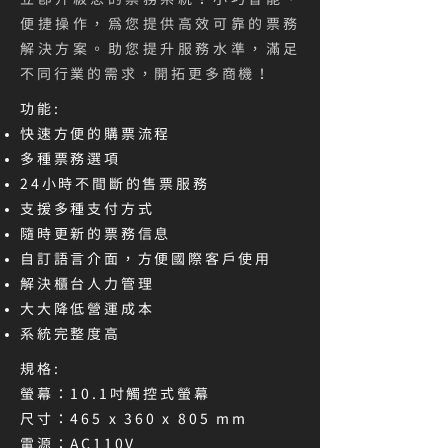
立即升級您的票務系統！小巧智能、
便捷操作，為您提供高效可靠的票務
解決方案。助您提升服務水準，滿足
不同行業的需求，開拓更多商機！
功能:
快速方便的購票流程
多種票務選項
24小時不間斷的售票服務
支援多種支付方式
隨時更新的票務信息
自訂語言介面，方便國際客戶使用
解決櫃台人力管理
大大降低營運成本
系統完整度高
規格:
螢幕：10.1吋觸控式螢幕
尺寸：465 x 360 x 805 mm
電源：AC110V