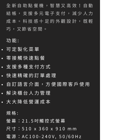
全新自助點餐機，智慧又高效！自動
結帳，支援多元電子支付，減少人力
成本。科技感十足的外觀設計，既輕
巧，又節省空間。
功能:
可定製化菜單
零接觸快速點餐
支援多種支付方式
快速精確的訂單處理
自訂語言介面，方便國際客戶使用
解決櫃台人力管理
大大降低營運成本
規格:
螢幕：21.5吋觸控式螢幕​
尺寸：510 x 360 x 910 mm​
電源：AC100-240V, 50/60Hz​