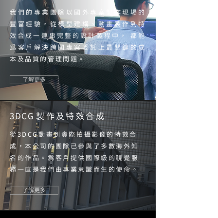
我們的專業團隊以國外專案製作現場的
豐富經驗
，
從模型建構、動畫製作到特
效合成一連串完整的設計製程中
，
都能
為客戶解決跨國專案委託上最關鍵的成
本及品質的管理問題。
了解更多
3DC
G
製作及特效合
成
從3DCG動畫到實際拍攝影像的特效合
成
，
本公司的團隊已參與了多數海外知
名的作品。
為客戶提供國際級的視覺服
務一直是我們由專業意識而生的使命。
了解更多